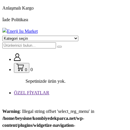
İçeriğe
Anlaşmalı Kargo
geç
İade Politikası
0
0
Sepetinizde ürün yok.
ÖZEL FİYATLAR
Warning
: Illegal string offset 'select_reg_menu' in
/home/beysisne/kombiyedekparca.net/wp-
content/plugins/widgetize-navigation-