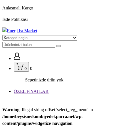
İçeriğe
Anlaşmalı Kargo
geç
İade Politikası
0
0
Sepetinizde ürün yok.
ÖZEL FİYATLAR
Warning
: Illegal string offset 'select_reg_menu' in
/home/beysisne/kombiyedekparca.net/wp-
content/plugins/widgetize-navigation-