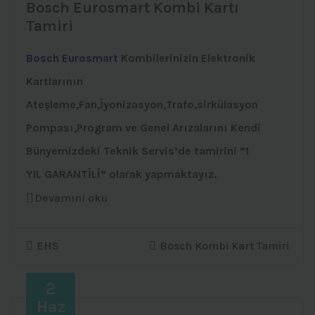
Bosch Eurosmart Kombi Kartı
Tamiri
Bosch Eurosmart
Kombilerinizin Elektronik
Kartlarının
Ateşleme,Fan,İyonizasyon,Trafo,sirkülasyon
Pompası,Program ve Genel Arızalarını Kendi
Bünyemizdeki Teknik Servis’de tamirini ”1
YIL GARANTİLİ” olarak yapmaktayız.
Devamını oku
EHS
Bosch Kombi Kart Tamiri
2
Haz