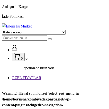
İçeriğe
Anlaşmalı Kargo
geç
İade Politikası
0
0
Sepetinizde ürün yok.
ÖZEL FİYATLAR
Warning
: Illegal string offset 'select_reg_menu' in
/home/beysisne/kombiyedekparca.net/wp-
content/plugins/widgetize-navigation-