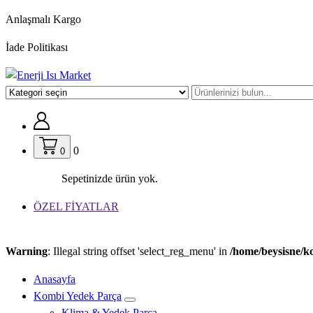
İçeriğe
Anlaşmalı Kargo
geç
İade Politikası
0
0
Sepetinizde ürün yok.
ÖZEL FİYATLAR
Warning
: Illegal string offset 'select_reg_menu' in
/home/beysisne/k
Anasayfa
Kombi Yedek Parça
Klima & Yedek Parça