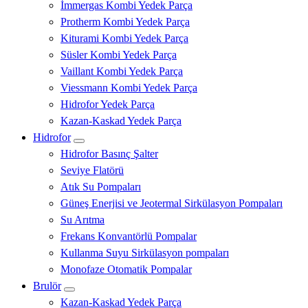
İmmergas Kombi Yedek Parça
Protherm Kombi Yedek Parça
Kiturami Kombi Yedek Parça
Süsler Kombi Yedek Parça
Vaillant Kombi Yedek Parça
Viessmann Kombi Yedek Parça
Hidrofor Yedek Parça
Kazan-Kaskad Yedek Parça
Hidrofor
Hidrofor Basınç Şalter
Seviye Flatörü
Atık Su Pompaları
Güneş Enerjisi ve Jeotermal Sirkülasyon Pompaları
Su Arıtma
Frekans Konvantörlü Pompalar
Kullanma Suyu Sirkülasyon pompaları
Monofaze Otomatik Pompalar
Brulör
Kazan-Kaskad Yedek Parça