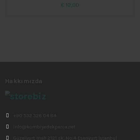
€
12,00
Hakkımızda
+90 532 328 04 84
info@kombiyedekparca.net
Güzelyurt mah 2121 sk. No:4 Esenyurt İstanbul