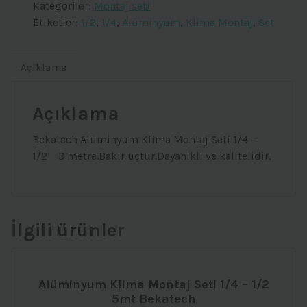
Kategoriler:
Montaj seti
Seti
Etiketler:
1/2
,
1/4
,
Alüminyum
,
Klima Montaj
,
Set
3
mt
1/4
Açıklama
-
1/2
Açıklama
adet
Bekatech Alüminyum Klima Montaj Seti 1/4 –
1/2 3 metre.Bakır uçtur.Dayanıklı ve kalitelidir.
İlgili ürünler
Alüminyum Klima Montaj Seti 1/4 – 1/2
5mt Bekatech