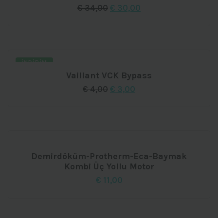
Orijinal
Şu
€
34,00
€
30,00
fiyat:
andaki
€ 34,00.
fiyat:
€ 30,00.
İNDIRIM
Vaillant VCK Bypass
Orijinal
Şu
€
4,00
€
3,00
fiyat:
andaki
€ 4,00.
fiyat:
€ 3,00.
Demirdöküm-Protherm-Eca-Baymak
Kombi Üç Yollu Motor
€
11,00