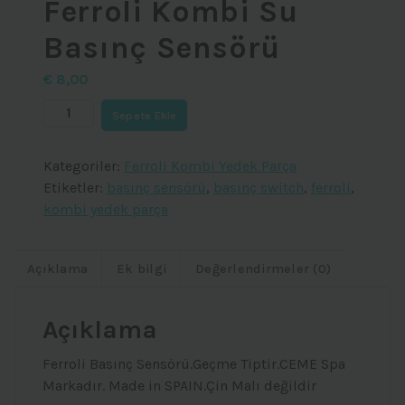
Ferroli Kombi Su
Basınç Sensörü
€
8,00
Ferroli
Sepete Ekle
Kombi
Su
Kategoriler:
Ferroli Kombi Yedek Parça
Basınç
Etiketler:
basınç sensörü
,
basınç switch
,
ferroli
,
Sensörü
kombi yedek parça
adet
Açıklama
Ek bilgi
Değerlendirmeler (0)
Açıklama
Ferroli Basınç Sensörü.Geçme Tiptir.CEME Spa
Markadır. Made in SPAIN.Çin Malı değildir