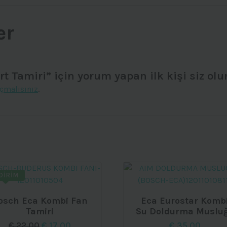
er
 Tamiri” için yorum yapan ilk kişi siz olu
çmalısınız
.
DIRIM
osch Eca Kombi Fan
Eca Eurostar Komb
Tamiri
Su Doldurma Muslu
Orijinal
Şu
€
22,00
€
17,00
€
35,00