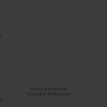
n
Bosch Kombi Ana
Esanjörü-Revizyonlu
i
ğu