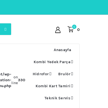
0
0
Anasayfa
Kombi Yedek Parça
Hidrofor
Brulör
et/wp-
on
ation-
330
line
nu.php
Kombi Kart Tamiri
Teknik Servis