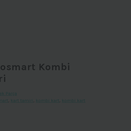
rosmart Kombi
ri
ek Parça
mart
,
kart tamiri
,
kombi kart
,
kombi kart