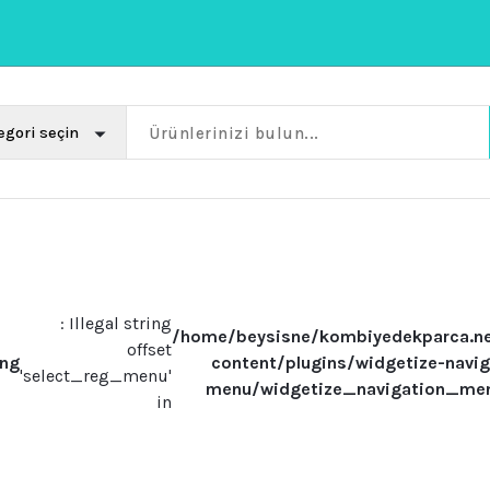
: Illegal string
/home/beysisne/kombiyedekparca.n
offset
ing
content/plugins/widgetize-navig
'select_reg_menu'
menu/widgetize_navigation_me
in