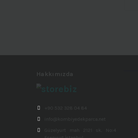
Hakkımızda
+90 532 328 04 84
info@kombiyedekparca.net
Güzelyurt mah 2121 sk. No:4
Esenyurt İstanbul