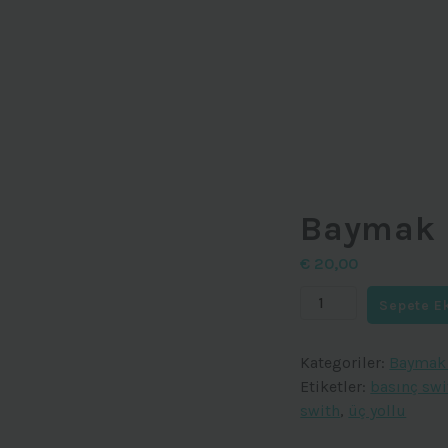
Baymak 
€
20,00
Baymak
Sepete E
Üç
Yolu
Kategoriler:
Baymak 
Switch
Etiketler:
basınç swi
adet
swith
,
üç yollu