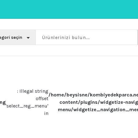
: Illegal string
/home/beysisne/kombiyedekparca.n
offset
ing
content/plugins/widgetize-navig
'select_reg_menu'
menu/widgetize_navigation_me
in