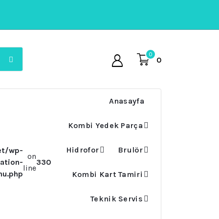
0
0
Anasayfa
Kombi Yedek Parça
Hidrofor
Brulör
et/wp-
on
ation-
330
line
nu.php
Kombi Kart Tamiri
Teknik Servis