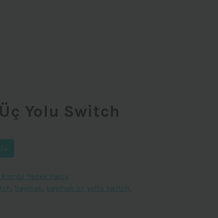
Üç Yolu Switch
kle
Kombi Yedek Parça
tch
,
baymak
,
baymak üç yollu switch
,