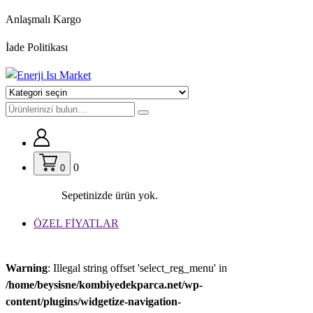
İçeriğe
Anlaşmalı Kargo
geç
İade Politikası
0
0
Sepetinizde ürün yok.
ÖZEL FİYATLAR
Warning
: Illegal string offset 'select_reg_menu' in
/home/beysisne/kombiyedekparca.net/wp-
content/plugins/widgetize-navigation-